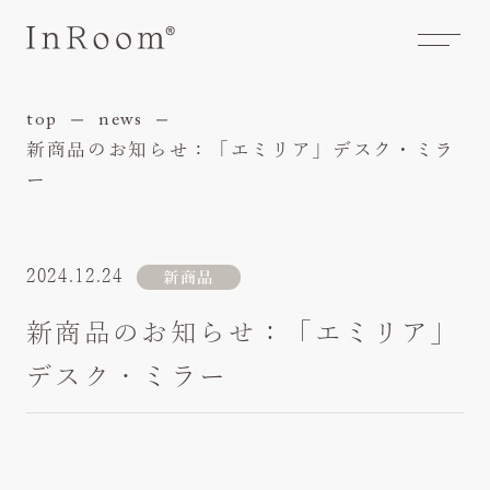
concept
top
news
コンセプト
新商品のお知らせ：「エミリア」デスク・ミラ
products
InRoom商品
ー
series
シリーズ
category
カテゴリ
2024.12.24
新商品
room styling
レイアウト紹介
新商品のお知らせ：「エミリア」
maintenance
お手入れ
デスク・ミラー
faq
よくあるご質問
special issue
特集