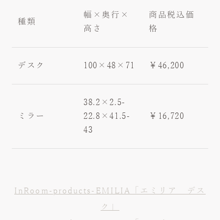
幅×奥行×
商品税込価
種類
高さ
格
デスク
100×48×71
￥46,200
38.2×2.5-
ミラー
22.8×41.5-
￥16,720
43
InRoom-products-EMILIA「エミリア デス
ク」