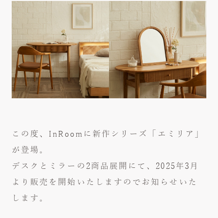
news
お知らせ
company
会社概要
contact
お問い合わせ
link
リンク
privacy policy
プライバシーポリシー
この度、InRoomに新作シリーズ「エミリア」
が登場。
showroom / shop list
デスクとミラーの2商品展開にて、2025年3月
InRoom商品の取り扱い店舗
より販売を開始いたしますのでお知らせいた
します。
web catalog