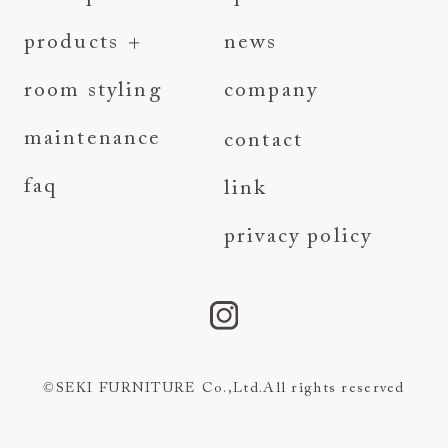
products
news
series
room styling
company
category
maintenance
contact
faq
link
privacy policy
©SEKI FURNITURE Co.,Ltd.All rights reserved