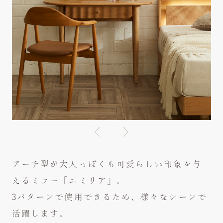
news
お知らせ
company
会社概要
contact
お問い合わせ
link
リンク
privacy policy
プライバシーポリシー
showroom / shop list
アーチ型が大人っぽくも可愛らしい印象を与
InRoom商品の取り扱い店舗
えるミラー「エミリア」。
3パターンで使用できるため、様々なシーンで
web catalog
活躍します。