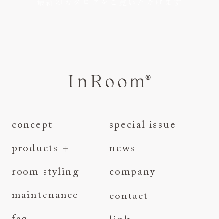
最新のカタログをご覧いただけます
concept
special issue
products
news
series
room styling
company
category
maintenance
contact
faq