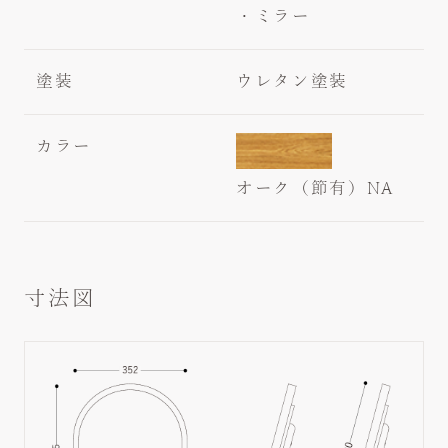
・ミラー
塗装
ウレタン塗装
カラー
オーク（節有）NA
寸法図