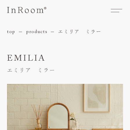
エミリア ミラー
concept
top
products
コンセプト
products
InRoom商品
EMILIA
series
シリーズ
category
カテゴリ
エミリア ミラー
room styling
レイアウト紹介
maintenance
お手入れ
faq
よくあるご質問
special issue
特集